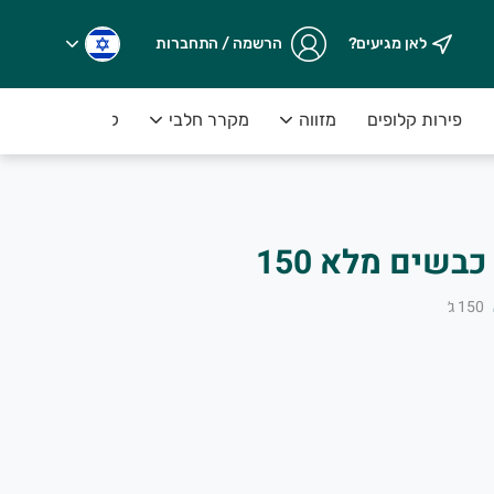
לאן מגיעים?
הרשמה / התחברות
פירות קלופים
מזווה
מקרר חלבי
קפואים
חד 
ארוטן כמהין מחלב כבשים מלא 150
150
ג׳