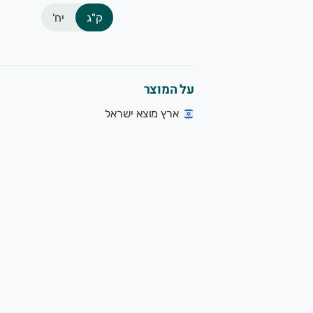
ק"ג
יח'
על המוצר
ארץ מוצא ישראל