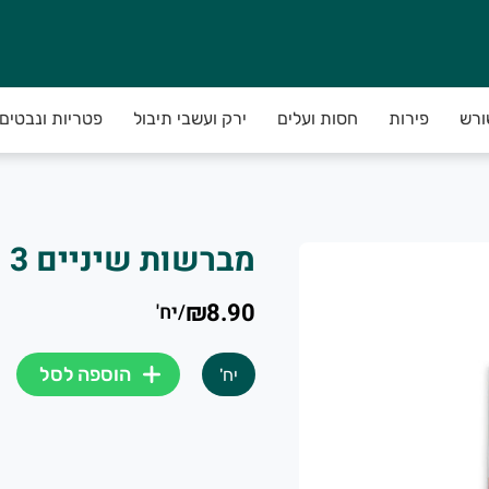
ורש
פירות
חסות ועלים
ירק ועשבי תיבול
פטריות ונבטים
מברשות שיניים 3 יחידות Colgate
₪8.90
/
יח'
הוספה לסל
יח'