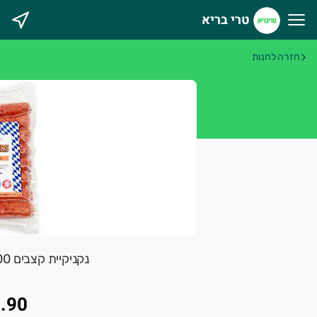
טרי בריא
רי בריא
חזרה לחנות
נקניקיית קצבים 700 גרם Bayren Market
.90