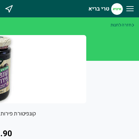
טרי בריא
רי בריא
חזרה לחנות
קונפיטורת פירות יער 340 גרם י
.90