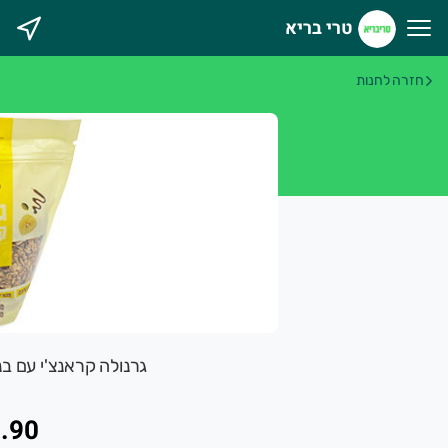
טרי בריא
רי בריא
חזרה לחנות
גרנולה קראנצ'י עם בננה ופקאן 0
.90