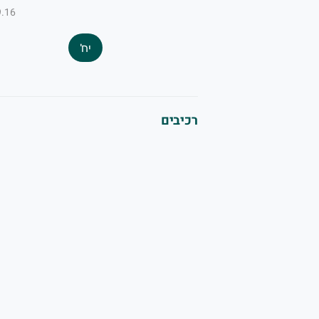
₪9.16 ל-
יח'
רכיבים