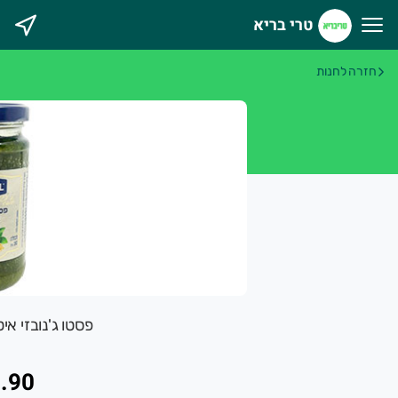
טרי בריא
רי בריא
חזרה לחנות
פסטו ג'נובזי איטלקי 180 גר
.90