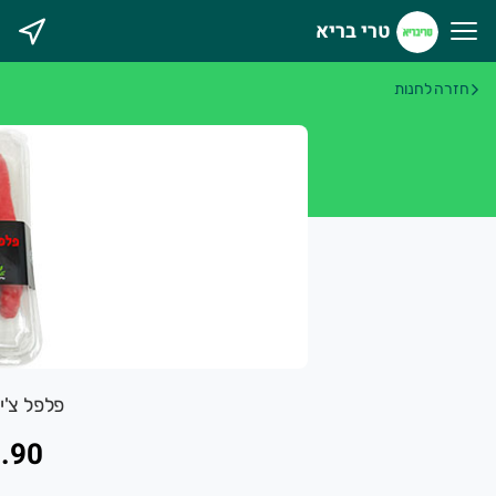
טרי בריא
רי בריא
חזרה לחנות
פלפל צ'י
.90