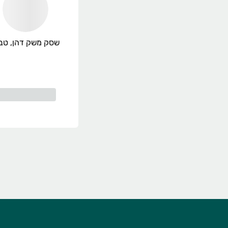
שסק משק דהן, טב